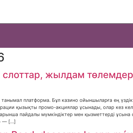
6
ік слоттар, жылдам төлемде
і танымал платформа. Бұл казино ойыншыларға ең үзді
страции қызықты промо-акциялар ұсынады, олар кез ке
н барынша пайдалы мүмкіндіктер мен қызметтерді ұсына
о — […]