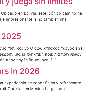
 y juega sin límites
 Ubicado en Bolivia, este icónico camino ha
saje impresionante, sino también una
s 2025
σμο των καζίνο Ο διαδικτυακός τζόγος έχει
φέρουν μια εκπληκτική ποικιλία παιχνιδιών
νές προσφορές δημιουργεί […]
ors in 2026
na experiencia de sabor única y refrescante.
 Fruit Cocktail en Mexico ha ganado