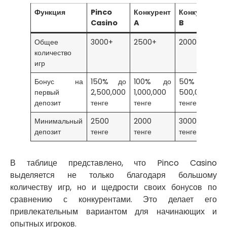
Функция
Pinco
Конкурент
Конкурент
Casino
A
B
Общее
3000+
2500+
2000+
количество
игр
Бонус на
150% до
100% до
50% до
первый
2,500,000
1,000,000
500,000
депозит
тенге
тенге
тенге
Минимальный
2500
2000
3000
депозит
тенге
тенге
тенге
В таблице представлено, что Pinco Casino
выделяется не только благодаря большому
количеству игр, но и щедрости своих бонусов по
сравнению с конкурентами. Это делает его
привлекательным вариантом для начинающих и
опытных игроков.