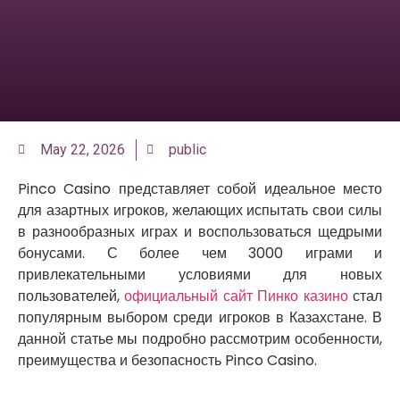
May 22, 2026
public
Pinco Casino представляет собой идеальное место
для азартных игроков, желающих испытать свои силы
в разнообразных играх и воспользоваться щедрыми
бонусами. С более чем 3000 играми и
привлекательными условиями для новых
пользователей,
официальный сайт Пинко казино
стал
популярным выбором среди игроков в Казахстане. В
данной статье мы подробно рассмотрим особенности,
преимущества и безопасность Pinco Casino.