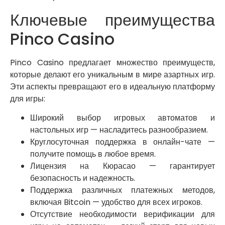
Ключевые преимущества
Pinco Casino
Pinco Casino предлагает множество преимуществ,
которые делают его уникальным в мире азартных игр.
Эти аспекты превращают его в идеальную платформу
для игры:
Широкий выбор игровых автоматов и
настольных игр — насладитесь разнообразием.
Круглосуточная поддержка в онлайн-чате —
получите помощь в любое время.
Лицензия на Кюрасао — гарантирует
безопасность и надежность.
Поддержка различных платежных методов,
включая Bitcoin — удобство для всех игроков.
Отсутствие необходимости верификации для