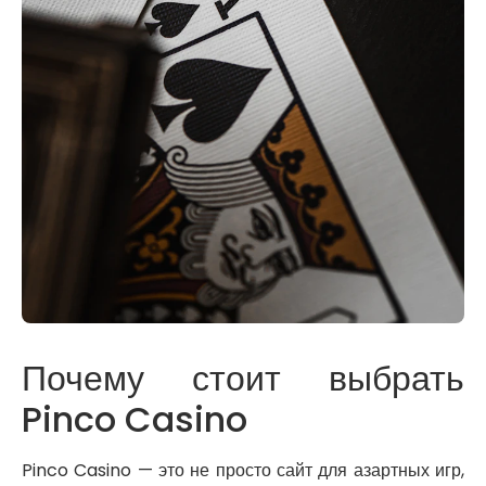
Почему стоит выбрать
Pinco Casino
Pinco Casino — это не просто сайт для азартных игр,