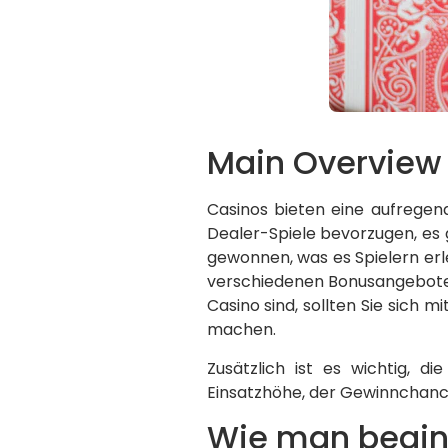
Main Overview
Casinos bieten eine aufregend
Dealer-Spiele bevorzugen, es 
gewonnen, was es Spielern erle
verschiedenen Bonusangebote
Casino sind, sollten Sie sich 
machen.
Zusätzlich ist es wichtig, d
Einsatzhöhe, der Gewinnchanc
Wie man begin