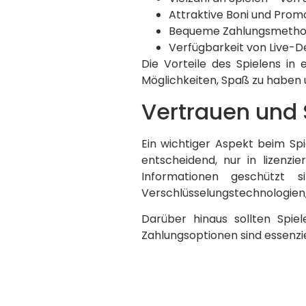
Attraktive Boni und Promo
Bequeme Zahlungsmethode
Verfügbarkeit von Live-De
Die Vorteile des Spielens in
Möglichkeiten, Spaß zu haben 
Vertrauen und 
Ein wichtiger Aspekt beim Spie
entscheidend, nur in lizenzie
Informationen geschützt 
Verschlüsselungstechnologien,
Darüber hinaus sollten Spie
Zahlungsoptionen sind essenzie