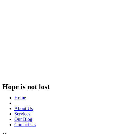
Hope is not lost
Home
About Us
Services
Our Blog
Contact Us