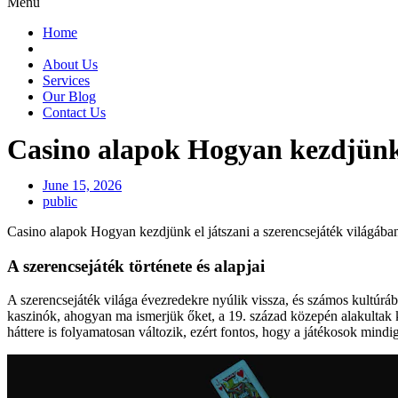
Menu
Home
About Us
Services
Our Blog
Contact Us
Casino alapok Hogyan kezdjünk e
June 15, 2026
public
Casino alapok Hogyan kezdjünk el játszani a szerencsejáték világába
A szerencsejáték története és alapjai
A szerencsejáték világa évezredekre nyúlik vissza, és számos kultúrá
kaszinók, ahogyan ma ismerjük őket, a 19. század közepén alakultak k
háttere is folyamatosan változik, ezért fontos, hogy a játékosok mind