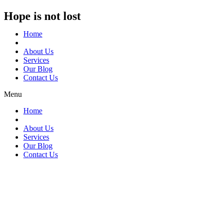
Hope is not lost
Home
About Us
Services
Our Blog
Contact Us
Menu
Home
About Us
Services
Our Blog
Contact Us