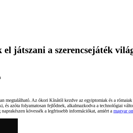
l játszani a szerencsejáték vil
n
ban megtalálható. Az ókori Kínától kezdve az egyiptomiak és a rómaiak 
i, és azóta folyamatosan fejlődnek, alkalmazkodva a technológiai válto
ig naprakészen kövessék a legfrissebb információkat, amiért a
magyar on