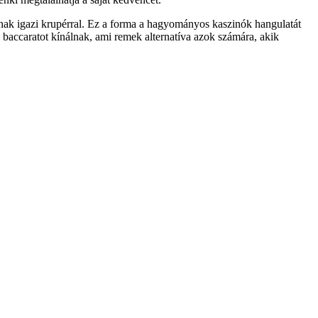
sanak igazi krupérral. Ez a forma a hagyományos kaszinók hangulatát
és baccaratot kínálnak, ami remek alternatíva azok számára, akik