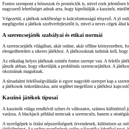
Fontos szempont a bónuszok és promóciók is, mivel ezek jelentősen b
nagyszerű lehetőséget adnak arra, hogy kipróbálják a kaszinót, mielő
Végezetül, a játékok sokfélesége is kulcsfontosságú tényező. A jó onli
megfigyelni a játékok szoftverfejlesztőit is, mivel a neves cégek álta
A szerencsejáték szabályai és etikai normái
A szerencsejáték világában, akár online, akár offline környezetben, f
elengedhetetlen a sikeres játékhoz. A játékosoknak tudniuk kell, hog
Az etikailag helyes játéknak szintén fontos szerepe van. A felelős játék
játszik abban, hogy elkerüljük a problémás szerencsejátékot. A játékoso
okoznának maguknak.
A társadalmi felelősségvállalás is egyre nagyobb szerepet kap a szere
a játékosok önkorlátozása, ami segíthet megelőzni a játékhoz kapcsol
Kaszinó játékok típusai
A kaszinók világa rendkívül színes és változatos, számos különböző ját
varázsa. A blackjack például nemcsak a szerencsén, hanem a stratégi
A nyerőgépek is óriási népszerűségnek örvendenek, különösen az onl
játékélményt. Az online nyerőgépek széles választéka lehetővé teszi, 