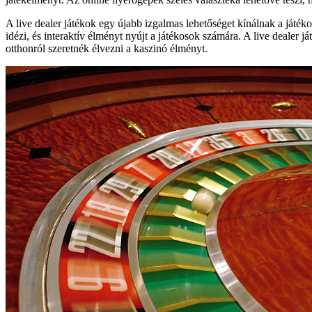
A live dealer játékok egy újabb izgalmas lehetőséget kínálnak a játé
idézi, és interaktív élményt nyújt a játékosok számára. A live dealer j
otthonról szeretnék élvezni a kaszinó élményt.