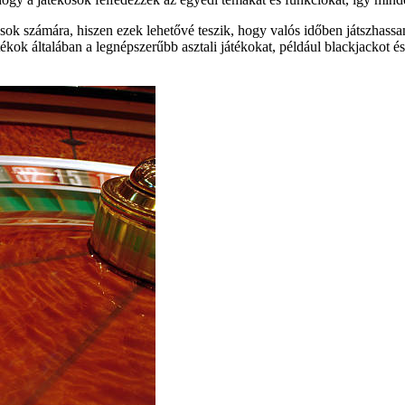
kosok számára, hiszen ezek lehetővé teszik, hogy valós időben játszhas
átékok általában a legnépszerűbb asztali játékokat, például blackjackot 