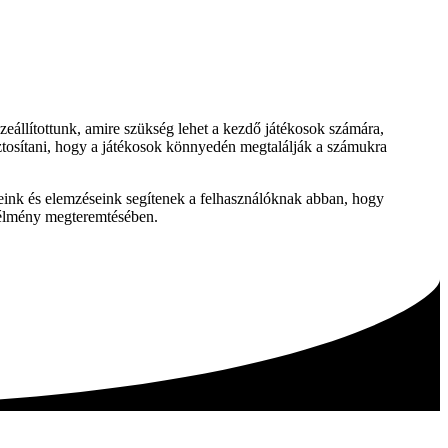
eállítottunk, amire szükség lehet a kezdő játékosok számára,
biztosítani, hogy a játékosok könnyedén megtalálják a számukra
seink és elemzéseink segítenek a felhasználóknak abban, hogy
ékélmény megteremtésében.