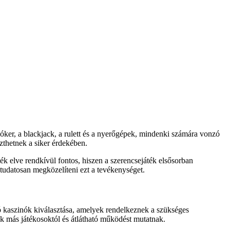
póker, a blackjack, a rulett és a nyerőgépek, mindenki számára vonzó
szthetnek a siker érdekében.
ék elve rendkívül fontos, hiszen a szerencsejáték elsősorban
udatosan megközelíteni ezt a tevékenységet.
tó kaszinók kiválasztása, amelyek rendelkeznek a szükséges
ak más játékosoktól és átlátható működést mutatnak.