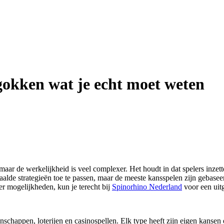
okken wat je echt moet weten
ar de werkelijkheid is veel complexer. Het houdt in dat spelers inzett
e strategieën toe te passen, maar de meeste kansspelen zijn gebaseerd 
er mogelijkheden, kun je terecht bij
Spinorhino Nederland
voor een uitg
chappen, loterijen en casinospellen. Elk type heeft zijn eigen kansen en