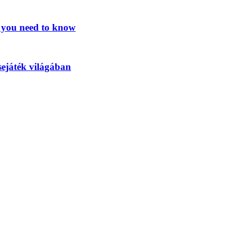
 you need to know
sejáték világában