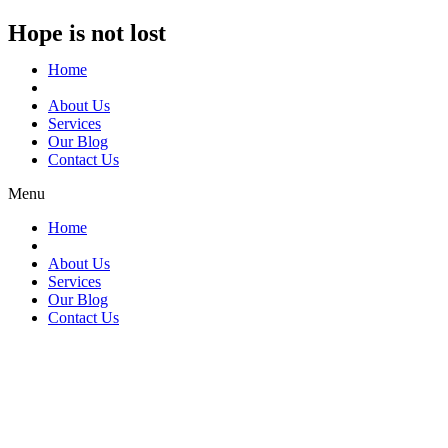
Hope is not lost
Home
About Us
Services
Our Blog
Contact Us
Menu
Home
About Us
Services
Our Blog
Contact Us