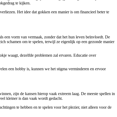
okgedrag te kijken.
 verliezen. Het idee dat gokken een manier is om financieel beter te
als een vorm van vermaak, zonder dat het hun leven beïnvloedt. De
zich schamen om te spelen, terwijl ze eigenlijk op een gezonde manier
 gokje waagt, dezelfde problemen zal ervaren. Educatie over
 velen een hobby is, kunnen we het stigma verminderen en ervoor
innen, zijn de kansen hierop vaak extreem laag. De meeste spellen in
veel kleiner is dan vaak wordt gedacht.
htingen te hebben en te spelen voor het plezier, niet alleen voor de