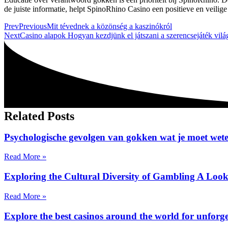
de juiste informatie, helpt SpinoRhino Casino een positieve en veilig
Prev
Previous
Mit tévednek a közönség a kaszinókról
Next
Casino alapok Hogyan kezdjünk el játszani a szerencsejáték vil
Related Posts
Psychologische gevolgen van gokken wat je moet wet
Read More »
Exploring the Cultural Diversity of Gambling A Look
Read More »
Explore the best casinos around the world for unforge