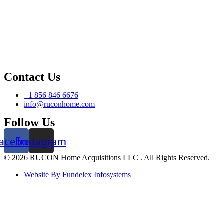
Contact Us
+1 856 846 6676
info@ruconhome.com
Follow Us
acebook
Instagram
©️ 2026 RUCON Home Acquisitions LLC . All Rights Reserved.
Website By Fundelex Infosystems