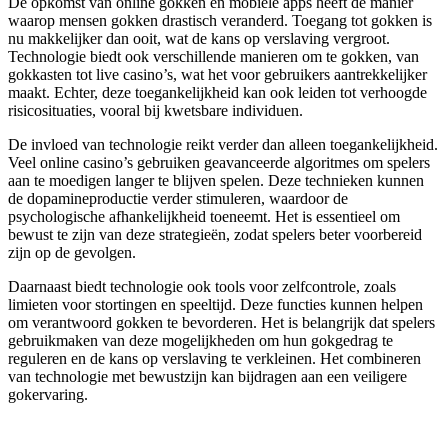
De opkomst van online gokken en mobiele apps heeft de manier
waarop mensen gokken drastisch veranderd. Toegang tot gokken is
nu makkelijker dan ooit, wat de kans op verslaving vergroot.
Technologie biedt ook verschillende manieren om te gokken, van
gokkasten tot live casino’s, wat het voor gebruikers aantrekkelijker
maakt. Echter, deze toegankelijkheid kan ook leiden tot verhoogde
risicosituaties, vooral bij kwetsbare individuen.
De invloed van technologie reikt verder dan alleen toegankelijkheid.
Veel online casino’s gebruiken geavanceerde algoritmes om spelers
aan te moedigen langer te blijven spelen. Deze technieken kunnen
de dopamineproductie verder stimuleren, waardoor de
psychologische afhankelijkheid toeneemt. Het is essentieel om
bewust te zijn van deze strategieën, zodat spelers beter voorbereid
zijn op de gevolgen.
Daarnaast biedt technologie ook tools voor zelfcontrole, zoals
limieten voor stortingen en speeltijd. Deze functies kunnen helpen
om verantwoord gokken te bevorderen. Het is belangrijk dat spelers
gebruikmaken van deze mogelijkheden om hun gokgedrag te
reguleren en de kans op verslaving te verkleinen. Het combineren
van technologie met bewustzijn kan bijdragen aan een veiligere
gokervaring.