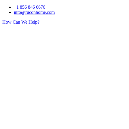
Skip
+1 856 846 6676
to
info@ruconhome.com
content
How Can We Help?