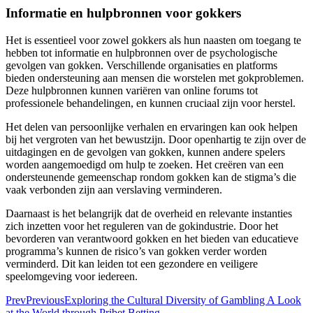
Informatie en hulpbronnen voor gokkers
Het is essentieel voor zowel gokkers als hun naasten om toegang te
hebben tot informatie en hulpbronnen over de psychologische
gevolgen van gokken. Verschillende organisaties en platforms
bieden ondersteuning aan mensen die worstelen met gokproblemen.
Deze hulpbronnen kunnen variëren van online forums tot
professionele behandelingen, en kunnen cruciaal zijn voor herstel.
Het delen van persoonlijke verhalen en ervaringen kan ook helpen
bij het vergroten van het bewustzijn. Door openhartig te zijn over de
uitdagingen en de gevolgen van gokken, kunnen andere spelers
worden aangemoedigd om hulp te zoeken. Het creëren van een
ondersteunende gemeenschap rondom gokken kan de stigma’s die
vaak verbonden zijn aan verslaving verminderen.
Daarnaast is het belangrijk dat de overheid en relevante instanties
zich inzetten voor het reguleren van de gokindustrie. Door het
bevorderen van verantwoord gokken en het bieden van educatieve
programma’s kunnen de risico’s van gokken verder worden
verminderd. Dit kan leiden tot een gezondere en veiligere
speelomgeving voor iedereen.
Prev
Previous
Exploring the Cultural Diversity of Gambling A Look
at the World through Pribet Betting