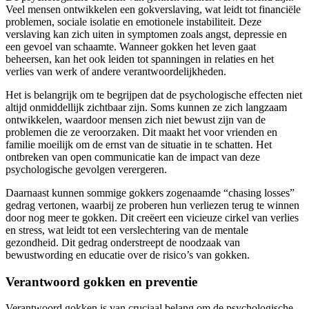
Veel mensen ontwikkelen een gokverslaving, wat leidt tot financiële
problemen, sociale isolatie en emotionele instabiliteit. Deze
verslaving kan zich uiten in symptomen zoals angst, depressie en
een gevoel van schaamte. Wanneer gokken het leven gaat
beheersen, kan het ook leiden tot spanningen in relaties en het
verlies van werk of andere verantwoordelijkheden.
Het is belangrijk om te begrijpen dat de psychologische effecten niet
altijd onmiddellijk zichtbaar zijn. Soms kunnen ze zich langzaam
ontwikkelen, waardoor mensen zich niet bewust zijn van de
problemen die ze veroorzaken. Dit maakt het voor vrienden en
familie moeilijk om de ernst van de situatie in te schatten. Het
ontbreken van open communicatie kan de impact van deze
psychologische gevolgen verergeren.
Daarnaast kunnen sommige gokkers zogenaamde “chasing losses”
gedrag vertonen, waarbij ze proberen hun verliezen terug te winnen
door nog meer te gokken. Dit creëert een vicieuze cirkel van verlies
en stress, wat leidt tot een verslechtering van de mentale
gezondheid. Dit gedrag onderstreept de noodzaak van
bewustwording en educatie over de risico’s van gokken.
Verantwoord gokken en preventie
Verantwoord gokken is van cruciaal belang om de psychologische