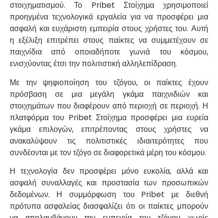
στοιχηματισμού. Το Pribet Στοίχημα χρησιμοποιεί
προηγμένα τεχνολογικά εργαλεία για να προσφέρει μια
ασφαλή και ευχάριστη εμπειρία στους χρήστες του. Αυτή
η εξέλιξη επιτρέπει στους παίκτες να συμμετέχουν σε
παιχνίδια από οποιαδήποτε γωνιά του κόσμου,
ενισχύοντας έτσι την πολιτιστική αλληλεπίδραση.
Με την ψηφιοποίηση του τζόγου, οι παίκτες έχουν
πρόσβαση σε μια μεγάλη γκάμα παιχνιδιών και
στοιχημάτων που διαφέρουν από περιοχή σε περιοχή. Η
πλατφόρμα του Pribet Στοίχημα προσφέρει μια ευρεία
γκάμα επιλογών, επιτρέποντας στους χρήστες να
ανακαλύψουν τις πολιτιστικές ιδιαιτερότητες που
συνδέονται με τον τζόγο σε διαφορετικά μέρη του κόσμου.
Η τεχνολογία δεν προσφέρει μόνο ευκολία, αλλά και
ασφαλή συναλλαγές και προστασία των προσωπικών
δεδομένων. Η συμμόρφωση του Pribet με διεθνή
πρότυπα ασφαλείας διασφαλίζει ότι οι παίκτες μπορούν
να απολαμβάνουν την εμπειρία του τζόγου χωρίς