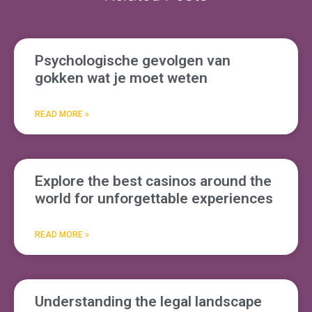
Psychologische gevolgen van
gokken wat je moet weten
READ MORE »
Explore the best casinos around the
world for unforgettable experiences
READ MORE »
Understanding the legal landscape