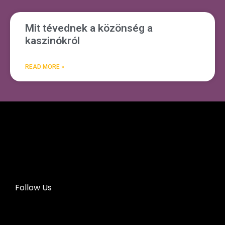
Mit tévednek a közönség a
kaszinókról
READ MORE »
Follow Us