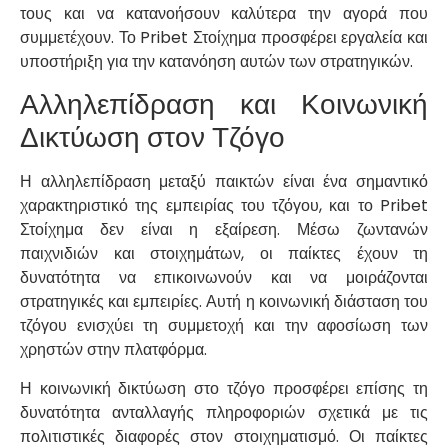
τους και να κατανοήσουν καλύτερα την αγορά που
συμμετέχουν. Το Pribet Στοίχημα προσφέρει εργαλεία και
υποστήριξη για την κατανόηση αυτών των στρατηγικών.
Αλληλεπίδραση και Κοινωνική
Δικτύωση στον Τζόγο
Η αλληλεπίδραση μεταξύ παικτών είναι ένα σημαντικό
χαρακτηριστικό της εμπειρίας του τζόγου, και το Pribet
Στοίχημα δεν είναι η εξαίρεση. Μέσω ζωντανών
παιχνιδιών και στοιχημάτων, οι παίκτες έχουν τη
δυνατότητα να επικοινωνούν και να μοιράζονται
στρατηγικές και εμπειρίες. Αυτή η κοινωνική διάσταση του
τζόγου ενισχύει τη συμμετοχή και την αφοσίωση των
χρηστών στην πλατφόρμα.
Η κοινωνική δικτύωση στο τζόγο προσφέρει επίσης τη
δυνατότητα ανταλλαγής πληροφοριών σχετικά με τις
πολιτιστικές διαφορές στον στοιχηματισμό. Οι παίκτες