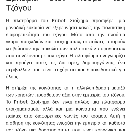
Τζόγου
Η πλατφόρμα του Pribet Στοίχημα προσφέρει μια
μοναδική ευκαιρία να εξερευνήσει κανείς την πολιτιστική
διαφορετικότητα του τζόγου. Μέσα από την πλούσια
γκάμα παιχνιδιών και στοιχημάτων, οι παίκτες μπορούν
να βιώσουν την ποικιλία των πολιτιστικών παραδόσεων
που συνδέονται με τον τζόγο. Η πλατφόρμα αναγνωρίζει
και προάγει αυτές τις διαφορές, δημιουργώντας ένα
περιβάλλον που είναι ευχάριστο και διασκεδαστικό για
όλους.
Η στήριξη της κοινότητας και η αλληλεπίδραση μεταξύ
των χρηστών προσθέτουν αξία στην εμπειρία του τζόγου.
Το Pribet Στοίχημα δεν είναι απλώς μια πλατφόρμα
στοιχηματισμού, αλλά και μια κοινότητα που ενώνει
παίκτες από διαφορετικές γωνιές του κόσμου. Αυτή η
αίσθηση της κοινότητας ενισχύει την εμπειρία και καθιστά
τον τζόγο μια δραστηριότητα που είναι κοινωνική και