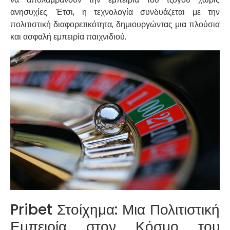
ανησυχίες. Έτσι, η τεχνολογία συνδυάζεται με την
πολιτιστική διαφορετικότητα, δημιουργώντας μια πλούσια
και ασφαλή εμπειρία παιχνιδιού.
Pribet Στοίχημα: Μια Πολιτιστική
Εμπειρία στον Κόσμο του