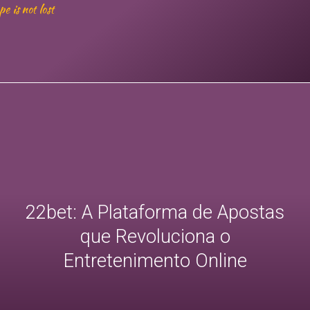
e is not lost
22bet: A Plataforma de Apostas
que Revoluciona o
Entretenimento Online