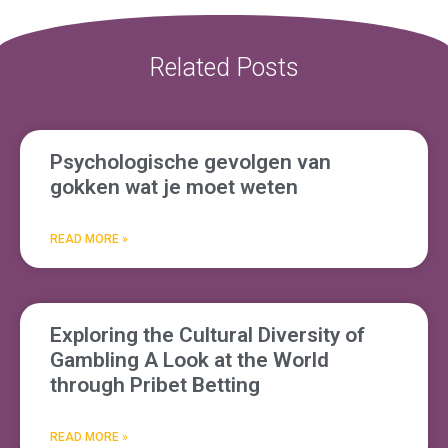
Related Posts
Psychologische gevolgen van
gokken wat je moet weten
READ MORE »
Exploring the Cultural Diversity of
Gambling A Look at the World
through Pribet Betting
READ MORE »