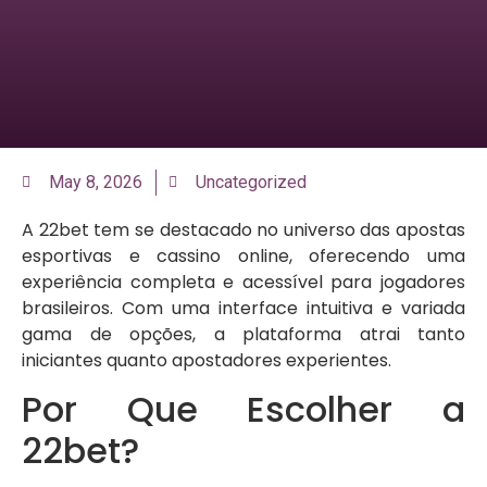
May 8, 2026
Uncategorized
A 22bet tem se destacado no universo das apostas
esportivas e cassino online, oferecendo uma
experiência completa e acessível para jogadores
brasileiros. Com uma interface intuitiva e variada
gama de opções, a plataforma atrai tanto
iniciantes quanto apostadores experientes.
Por Que Escolher a
22bet?