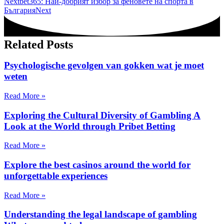
Next
bet365: Най-добрият избор за феновете на спорта в
България
Next
Related Posts
Psychologische gevolgen van gokken wat je moet
weten
Read More »
Exploring the Cultural Diversity of Gambling A
Look at the World through Pribet Betting
Read More »
Explore the best casinos around the world for
unforgettable experiences
Read More »
Understanding the legal landscape of gambling