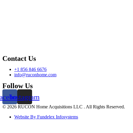
Contact Us
+1 856 846 6676
info@ruconhome.com
Follow Us
acebook
Instagram
©️ 2026 RUCON Home Acquisitions LLC . All Rights Reserved.
Website By Fundelex Infosystems