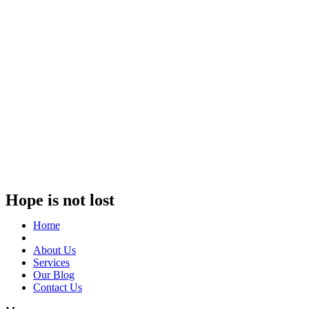
Hope is not lost
Home
About Us
Services
Our Blog
Contact Us