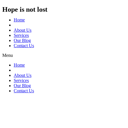
Hope is not lost
Home
About Us
Services
Our Blog
Contact Us
Menu
Home
About Us
Services
Our Blog
Contact Us