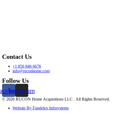
Contact Us
+1 856 846 6676
info@ruconhome.com
Follow Us
acebook
Instagram
©️ 2026 RUCON Home Acquisitions LLC . All Rights Reserved.
Website By Fundelex Infosystems