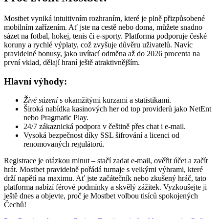
Mostbet vyniká intuitivním rozhraním, které je plně přizpůsobené
mobilním zařízením. Ať jste na cestě nebo doma, můžete snadno
sázet na fotbal, hokej, tenis či e-sporty. Platforma podporuje české
koruny a rychlé výplaty, což zvyšuje důvěru uživatelů. Navíc
pravidelné bonusy, jako uvítací odměna až do 2026 procenta na
první vklad, dělají hraní ještě atraktivnějším.
Hlavní výhody:
Živé sázení
s okamžitými kurzami a statistikami.
Široká nabídka kasinových her od top providerů jako NetEnt
nebo Pragmatic Play.
24/7 zákaznická podpora v češtině přes chat i e-mail.
Vysoká bezpečnost díky SSL šifrování a licenci od
renomovaných regulátorů.
Registrace je otázkou minut – stačí zadat e-mail, ověřit účet a začít
hrát. Mostbet pravidelně pořádá turnaje s velkými výhrami, které
drží napětí na maximu. Ať jste začátečník nebo zkušený hráč, tato
platforma nabízí férové podmínky a skvělý zážitek. Vyzkoušejte ji
ještě dnes a objevte, proč je Mostbet volbou tisíců spokojených
Čechů!