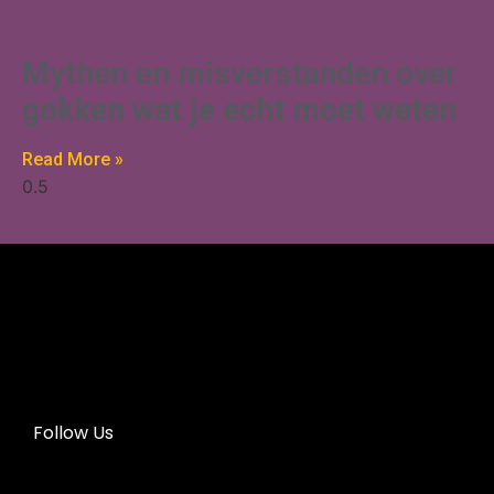
Mythen en misverstanden over
gokken wat je echt moet weten
Read More »
Follow Us