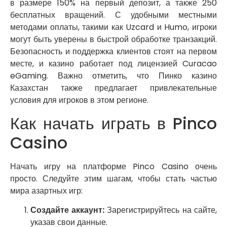
в размере 150% на первый депозит, а также 250
бесплатных вращений. С удобными местными
методами оплаты, такими как Uzcard и Humo, игроки
могут быть уверены в быстрой обработке транзакций.
Безопасность и поддержка клиентов стоят на первом
месте, и казино работает под лицензией Curacao
eGaming. Важно отметить, что Пинко казино
Казахстан также предлагает привлекательные
условия для игроков в этом регионе.
Как начать играть в Pinco
Casino
Начать игру на платформе Pinco Casino очень
просто. Следуйте этим шагам, чтобы стать частью
мира азартных игр:
Создайте аккаунт:
Зарегистрируйтесь на сайте,
указав свои данные.