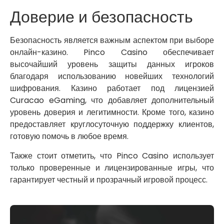
Доверие и безопасность
Безопасность является важным аспектом при выборе
онлайн-казино. Pinco Casino обеспечивает
высочайший уровень защиты данных игроков
благодаря использованию новейших технологий
шифрования. Казино работает под лицензией
Curacao eGaming, что добавляет дополнительный
уровень доверия и легитимности. Кроме того, казино
предоставляет круглосуточную поддержку клиентов,
готовую помочь в любое время.
Также стоит отметить, что Pinco Casino использует
только проверенные и лицензированные игры, что
гарантирует честный и прозрачный игровой процесс.