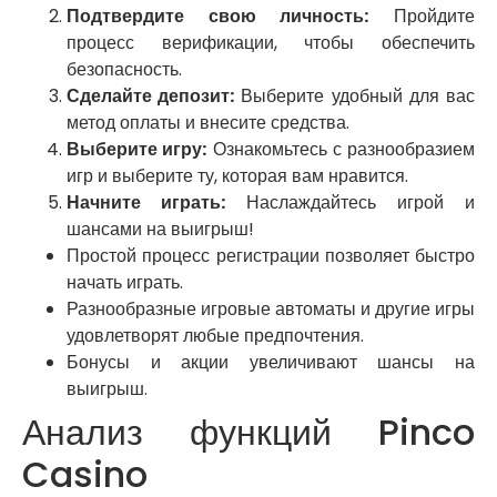
Подтвердите свою личность:
Пройдите
процесс верификации, чтобы обеспечить
безопасность.
Сделайте депозит:
Выберите удобный для вас
метод оплаты и внесите средства.
Выберите игру:
Ознакомьтесь с разнообразием
игр и выберите ту, которая вам нравится.
Начните играть:
Наслаждайтесь игрой и
шансами на выигрыш!
Простой процесс регистрации позволяет быстро
начать играть.
Разнообразные игровые автоматы и другие игры
удовлетворят любые предпочтения.
Бонусы и акции увеличивают шансы на
выигрыш.
Анализ функций Pinco
Casino