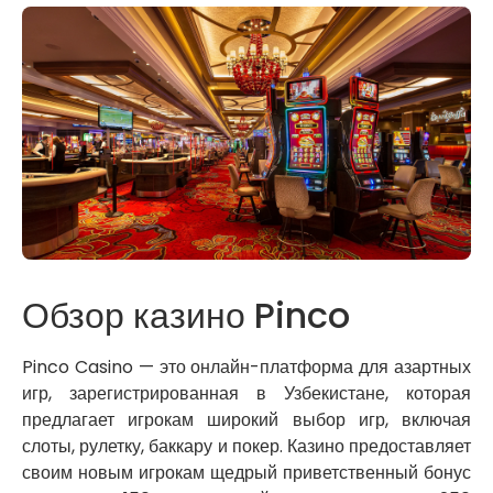
Обзор казино Pinco
Pinco Casino — это онлайн-платформа для азартных
игр, зарегистрированная в Узбекистане, которая
предлагает игрокам широкий выбор игр, включая
слоты, рулетку, баккару и покер. Казино предоставляет
своим новым игрокам щедрый приветственный бонус