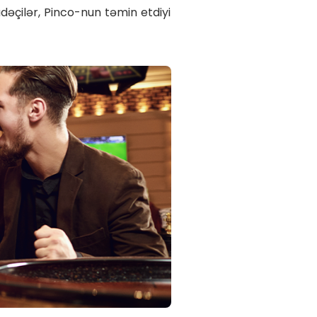
adəçilər, Pinco-nun təmin etdiyi