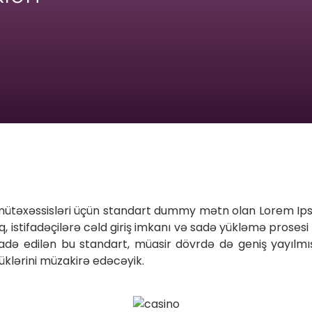
ə mütəxəssisləri üçün standart dummy mətn olan Lorem 
, istifadəçilərə cəld giriş imkanı və sadə yükləmə prosesi 
ifadə edilən bu standart, müasir dövrdə də geniş yayılm
lüklərini müzakirə edəcəyik.