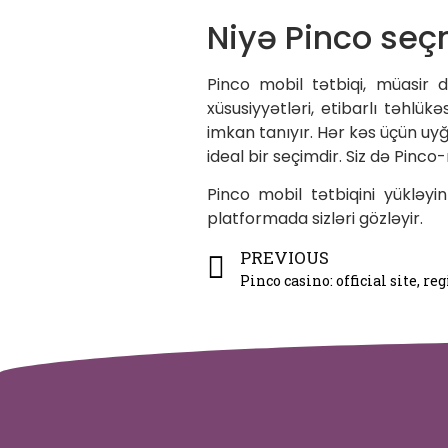
Niyə Pinco seçm
Pinco mobil tətbiqi, müasir d
xüsusiyyətləri, etibarlı təhlük
imkan tanıyır. Hər kəs üçün uyğ
ideal bir seçimdir. Siz də Pinco-
Pinco mobil tətbiqini yükləy
platformada sizləri gözləyir.
PREVIOUS