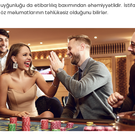
 uyğunluğu da etibarlılıq baxımından əhəmiyyətlidir. İstif
öz məlumatlarının təhlükəsiz olduğunu bilirlər.