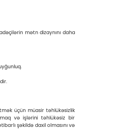
ifadəçilərin mətn dizaynını daha
uyğunluq.
.
dir.
etmək üçün müasir təhlükəsizlik
maq və işlərini təhlükəsiz bir
ibarlı şəkildə daxil olmasını və