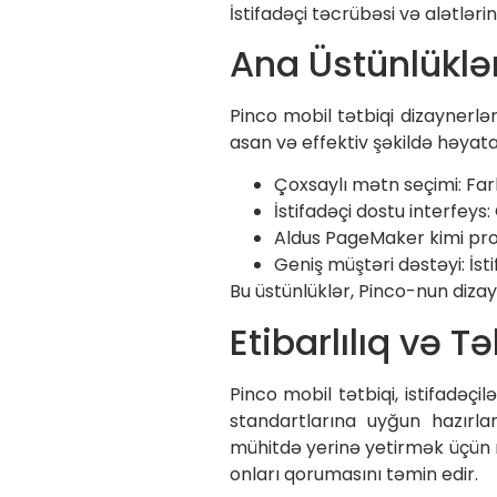
İstifadəçi təcrübəsi və alətləri
Ana Üstünlüklə
Pinco mobil tətbiqi dizaynerlər
asan və effektiv şəkildə həyata
Çoxsaylı mətn seçimi: Fark
İstifadəçi dostu interfeys
Aldus PageMaker kimi proqr
Geniş müştəri dəstəyi: İs
Bu üstünlüklər, Pinco-nun dizayn
Etibarlılıq və Tə
Pinco mobil tətbiqi, istifadəç
standartlarına uyğun hazırlan
mühitdə yerinə yetirmək üçün mü
onları qorumasını təmin edir.