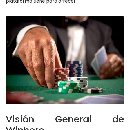
plataforma tiene para ofrecer.
Visión General de