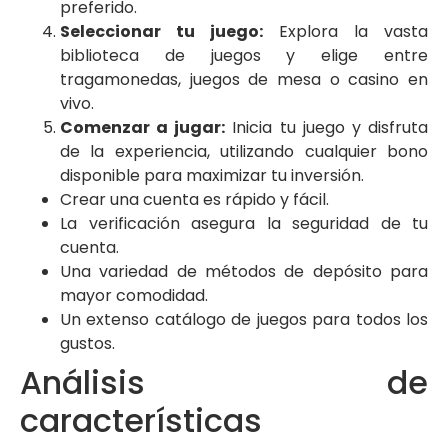
preferido.
Seleccionar tu juego:
Explora la vasta
biblioteca de juegos y elige entre
tragamonedas, juegos de mesa o casino en
vivo.
Comenzar a jugar:
Inicia tu juego y disfruta
de la experiencia, utilizando cualquier bono
disponible para maximizar tu inversión.
Crear una cuenta es rápido y fácil.
La verificación asegura la seguridad de tu
cuenta.
Una variedad de métodos de depósito para
mayor comodidad.
Un extenso catálogo de juegos para todos los
gustos.
Análisis de
características