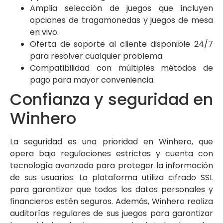
Amplia selección de juegos que incluyen
opciones de tragamonedas y juegos de mesa
en vivo.
Oferta de soporte al cliente disponible 24/7
para resolver cualquier problema.
Compatibilidad con múltiples métodos de
pago para mayor conveniencia.
Confianza y seguridad en
Winhero
La seguridad es una prioridad en Winhero, que
opera bajo regulaciones estrictas y cuenta con
tecnología avanzada para proteger la información
de sus usuarios. La plataforma utiliza cifrado SSL
para garantizar que todos los datos personales y
financieros estén seguros. Además, Winhero realiza
auditorías regulares de sus juegos para garantizar