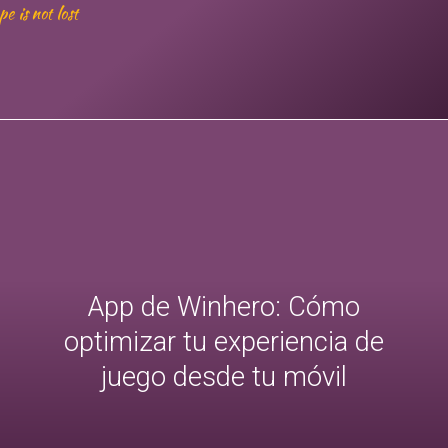
e is not lost
App de Winhero: Cómo
optimizar tu experiencia de
juego desde tu móvil