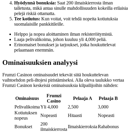
Hyödynnä bonuksia:
Saat 200 ilmaiskierrosta ilman
talletusta, mikä antaa sinulle mahdollisuuden kokeilla erilaisia
pelejä riskiä ottamatta.
Tee kotiutus:
Kun voitat, voit tehdä nopeita kotiutuksia
suomalaisille pankkitileille.
Helppo ja nopea aloittaminen ilman rekisteröitymistä.
Laaja pelivalikoima, johon kuuluu yli 4,000 peliä.
Erinomaiset bonukset ja tarjoukset, jotka houkuttelevat
pelaamaan enemmän.
Ominaisuuksien analyysi
Frumzi Casinon ominaisuudet tekevät siitä houkuttelevan
vaihtoehdon peli-iltojesi piristämiseksi. Alla oleva taulukko vertaa
Frumzi Casinon keskeisiä ominaisuuksia kilpailijoihin nähden:
Frumzi
Ominaisuus
Pelaaja A
Pelaaja B
Casino
Pelivalikoima
Yli 4,000
2,500
3,000
Kotiutuksen
Nopeasti
Hitaasti
Nopeasti
nopeus
200
Bonukset
Ilmaiskierroksia
Rahabonus
ilmaiskierrosta