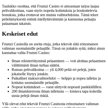
Taulukko osoittaa, että Frumzi Casino ei ainoastaan tarjoa laajaa
pelivalikoimaa, vaan myös nopeita kotiutuksia ja houkuttelevia
bonuksia, jotka erottavat sen muista vaihtoehdoista. Tämä tekee
pelielämyksestä entistä miellyttävämmän ja kannustaa pelaajia
palaamaan takaisin.
Keskeiset edut
Frumzi Casinolla on useita etuja, jotka tekevät siitä erinomaisen
valinnan suomalaisille pelaajille. Tässä on joitakin syitä, miksi sinun
kannattaa valita Frumzi Casino:
Ilman rekisteröitymistä pelaaminen — voit aloittaa pelaamisen
välittömästi ilman turhaa säätöä.
Runsas pelivalikoima — yli 4,000 peliä eri pelejä, joten
jokaiselle löytyy jotakin.
Paikalliset maksuvaihtoehdot — helppo ja nopea talletus ja
kotiutus suomalaisille pelaajille.
Nopeat kotiutukset — varat siirtyvät nopeasti pankkitilillesi.
200 ilmaiskierrosta ilman talletusta — loistava tapa kokeilla
uusia pelejä ilman riskiä.
Yllä olevat edut tekevät Frumzi Casinosta erinomaisen valinnan