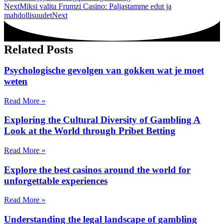
Next
Miksi valita Frumzi Casino: Paljastamme edut ja
mahdollisuudet
Next
Related Posts
Psychologische gevolgen van gokken wat je moet
weten
Read More »
Exploring the Cultural Diversity of Gambling A
Look at the World through Pribet Betting
Read More »
Explore the best casinos around the world for
unforgettable experiences
Read More »
Understanding the legal landscape of gambling