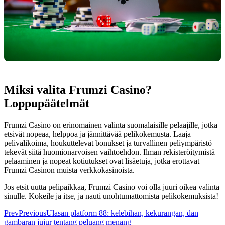
Miksi valita Frumzi Casino?
Loppupäätelmät
Frumzi Casino on erinomainen valinta suomalaisille pelaajille, jotka
etsivät nopeaa, helppoa ja jännittävää pelikokemusta. Laaja
pelivalikoima, houkuttelevat bonukset ja turvallinen peliympäristö
tekevät siitä huomionarvoisen vaihtoehdon. Ilman rekisteröitymistä
pelaaminen ja nopeat kotiutukset ovat lisäetuja, jotka erottavat
Frumzi Casinon muista verkkokasinoista.
Jos etsit uutta pelipaikkaa, Frumzi Casino voi olla juuri oikea valinta
sinulle. Kokeile ja itse, ja nauti unohtumattomista pelikokemuksista!
Prev
Previous
Ulasan platform 88: kelebihan, kekurangan, dan
gambaran jujur tentang peluang menang