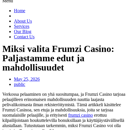
Menu
Home
About Us
Services
Our Blog
Contact Us
Miksi valita Frumzi Casino:
Paljastamme edut ja
mahdollisuudet
May 25, 2026
public
Verkossa pelaaminen on yhä suositumpaa, ja Frumzi Casino tarjoaa
pelaajilleen erinomaisen mahdollisuuden nauttia laajasta
pelivalikoimasta ilman rekisteröitymistä. Tämä artikkeli käsittelee
Frumzi Casinoa, sen etuja ja mahdollisuuksia, joita se tarjoaa
suomalaisille pelaajille, ja erityisesti
frumzi casino
erottuu
kilpailijoistaan houkuttelevilla bonuksillaan ja käyttäjäystävällisellä
alustallaan. Tutustutaan tarkemmin, miksi Frumzi Casino voi olla