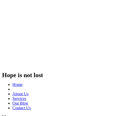
Hope is not lost
Home
About Us
Services
Our Blog
Contact Us