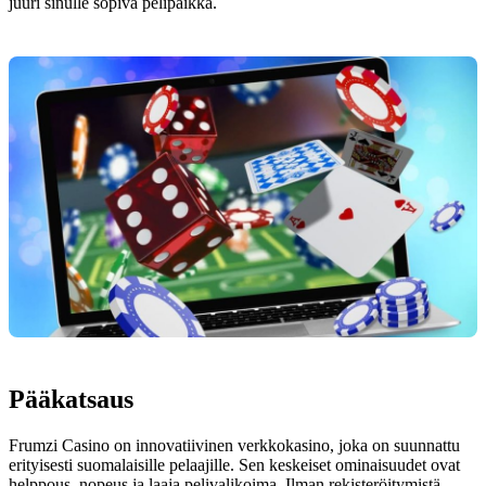
juuri sinulle sopiva pelipaikka.
Pääkatsaus
Frumzi Casino on innovatiivinen verkkokasino, joka on suunnattu
erityisesti suomalaisille pelaajille. Sen keskeiset ominaisuudet ovat
helppous, nopeus ja laaja pelivalikoima. Ilman rekisteröitymistä