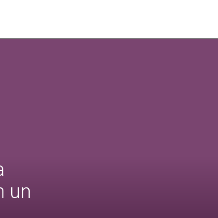
a
n un