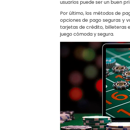
usuarios puede ser un buen pri
Por último, los métodos de pa
opciones de pago seguras y va
tarjetas de crédito, billeteras
juego cómoda y segura.