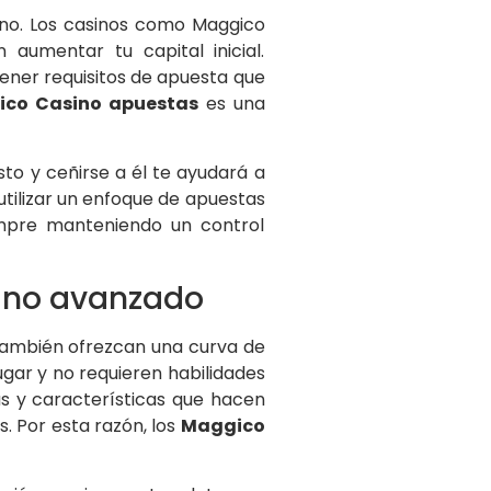
ino. Los casinos como Maggico
aumentar tu capital inicial.
tener requisitos de apuesta que
ico Casino apuestas
es una
sto y ceñirse a él te ayudará a
 utilizar un enfoque de apuestas
empre manteniendo un control
sino avanzado
e también ofrezcan una curva de
ugar y no requieren habilidades
s y características que hacen
. Por esta razón, los
Maggico