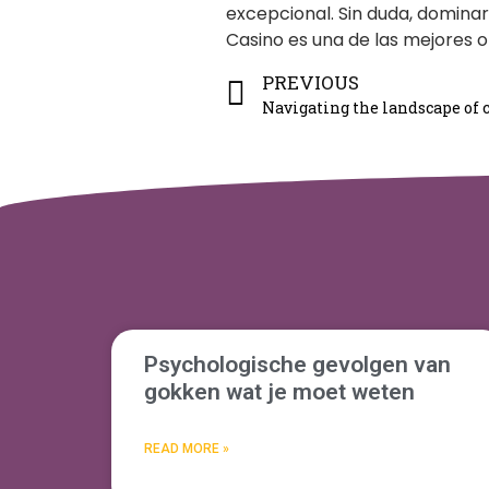
excepcional. Sin duda, domina
Casino es una de las mejores o
PREVIOUS
Psychologische gevolgen van
gokken wat je moet weten
READ MORE »