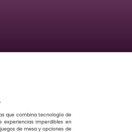
o
as que combina tecnología de
e experiencias imperdibles en
juegos de mesa y opciones de