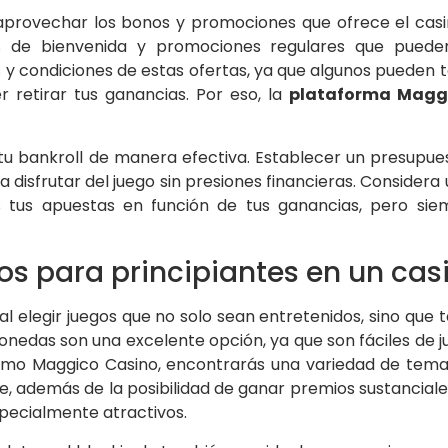
provechar los bonos y promociones que ofrece el cas
 de bienvenida y promociones regulares que pueden 
 y condiciones de estas ofertas, ya que algunos pueden 
 retirar tus ganancias. Por eso, la
plataforma Magg
 tu bankroll de manera efectiva. Establecer un presupue
y a disfrutar del juego sin presiones financieras. Considera
 tus apuestas en función de tus ganancias, pero si
os para principiantes en un ca
cial elegir juegos que no solo sean entretenidos, sino qu
nedas son una excelente opción, ya que son fáciles de j
omo Maggico Casino, encontrarás una variedad de tema
, además de la posibilidad de ganar premios sustanciales
pecialmente atractivos.