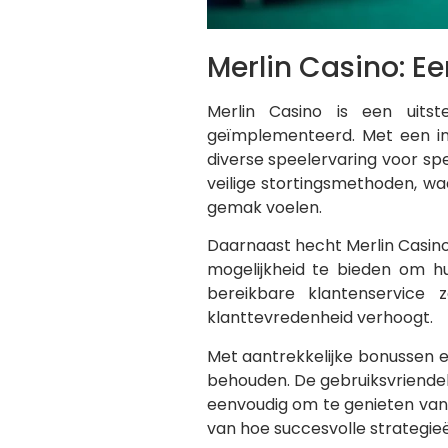
Merlin Casino: E
Merlin Casino is een uits
geïmplementeerd. Met een in
diverse speelervaring voor spe
veilige stortingsmethoden, w
gemak voelen.
Daarnaast hecht Merlin Casino
mogelijkheid te bieden om hu
bereikbare klantenservice 
klanttevredenheid verhoogt.
Met aantrekkelijke bonussen en
behouden. De gebruiksvriendel
eenvoudig om te genieten van h
van hoe succesvolle strategie