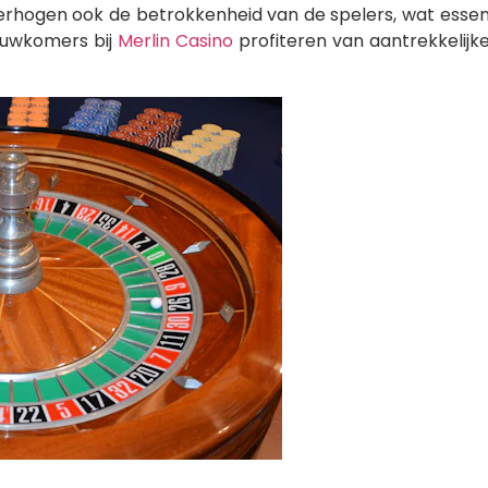
erhogen ook de betrokkenheid van de spelers, wat essen
euwkomers bij
Merlin Casino
profiteren van aantrekkelijk