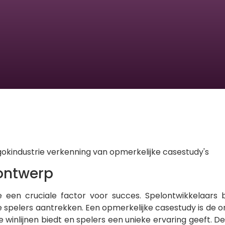
gokindustrie verkenning van opmerkelijke casestudy's
lontwerp
ie een cruciale factor voor succes. Spelontwikkelaars
 spelers aantrekken. Een opmerkelijke casestudy is de 
winlijnen biedt en spelers een unieke ervaring geeft. Dez