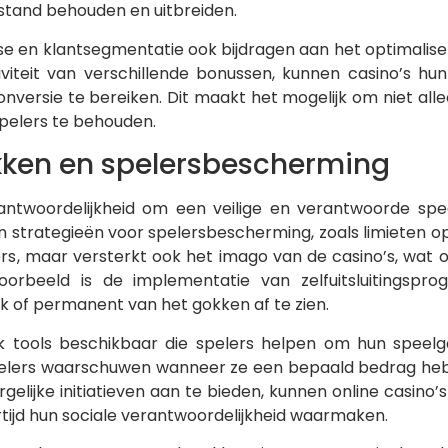
estand behouden en uitbreiden.
e en klantsegmentatie ook bijdragen aan het optimalise
ctiviteit van verschillende bonussen, kunnen casino’s
versie te bereiken. Dit maakt het mogelijk om niet all
pelers te behouden.
ken en spelersbescherming
antwoordelijkheid om een veilige en verantwoorde sp
strategieën voor spelersbescherming, zoals limieten op s
rs, maar versterkt ook het imago van de casino’s, wat o
oorbeeld is de implementatie van zelfuitsluitingspr
jk of permanent van het gokken af te zien.
 ook tools beschikbaar die spelers helpen om hun spee
spelers waarschuwen wanneer ze een bepaald bedrag h
gelijke initiatieven aan te bieden, kunnen online casin
rtijd hun sociale verantwoordelijkheid waarmaken.