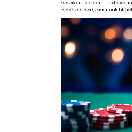
bereiken en een positieve in
zichtbaarheid, maar ook bij h