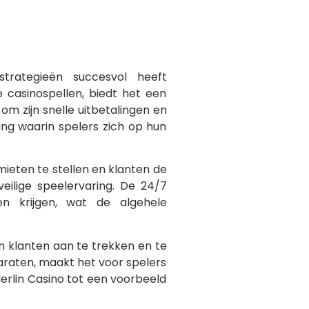
trategieën succesvol heeft
casinospellen, biedt het een
om zijn snelle uitbetalingen en
ng waarin spelers zich op hun
ieten te stellen en klanten de
eilige speelervaring. De 24/7
en krijgen, wat de algehele
jn klanten aan te trekken en te
araten, maakt het voor spelers
Merlin Casino tot een voorbeeld