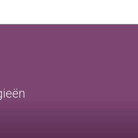
gieën