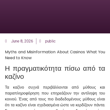
June 8, 2026
public
Myths and Misinformation About Casinos What You
Need to Know
Η πραγματικότητα πίσω από τα
καζίνο
Τα καζίνο συχνά περιβάλλονται από μύθους και
παραπληροφόρηση που επηρεάζουν την αντίληψη του
κοινού. Ένας από τους πιο διαδεδομένους μύθους είναι
ότι τα καζίνο είναι σχεδιασμένα ώστε να κερδίζουν πάντα.