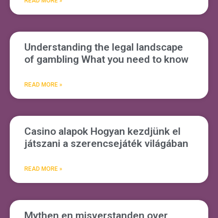
READ MORE »
Understanding the legal landscape
of gambling What you need to know
READ MORE »
Casino alapok Hogyan kezdjünk el
játszani a szerencsejáték világában
READ MORE »
Mythen en misverstanden over