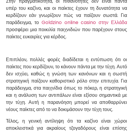
Στην πραγματικότητα, οι πιθανότητες δεν είναι πάντα
υπέρ του καζίνο, και οι παίκτες έχουν τη δυνατότητα να
κερδίζουν εάν γνωρίζουν πώς να παίζουν σωστά. Για
παράδειγμα, το
Goldzino online casino στην Ελλάδα
προσφέρει μια ποικιλία παιχνιδιών που παρέχουν στους
παίκτες ευκαιρίες για κέρδος.
Επιπλέον, πολλές φορές διαδίδεται η εντύπωση ότι οι
παίκτες που κερδίζουν, το κάνουν πάντα με την τύχη. Αυτό
δεν ισχύει, καθώς η γνώση των κανόνων και η σωστή
στρατηγική παίζουν καθοριστικό ρόλο στην επιτυχία. Για
παράδειγμα, στα παιχνίδια όπως το πόκερ, η στρατηγική
και η ανάλυση των αντιπάλων είναι εξίσου σημαντικά με
την τύχη. Αυτή η παρανόηση μπορεί να αποθαρρύνει
νέους παίκτες από το να δοκιμάσουν την τύχη τους.
Τέλος, η γενική αντίληψη ότι τα καζίνο είναι χώροι
αποκλειστικά για ακραίους τζογαδόρους είναι επίσης